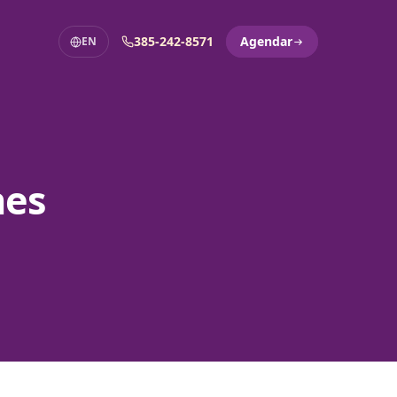
385-242-8571
Agendar
EN
nes