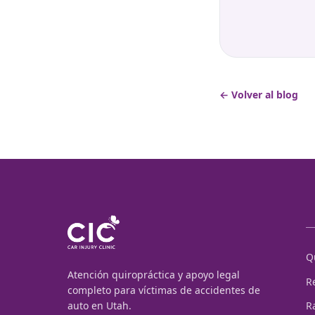
← Volver al blog
Q
Atención quiropráctica y apoyo legal
R
completo para víctimas de accidentes de
auto en Utah.
R