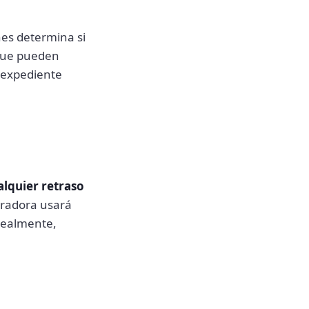
nes determina si
 que pueden
n expediente
alquier retraso
uradora usará
dealmente,