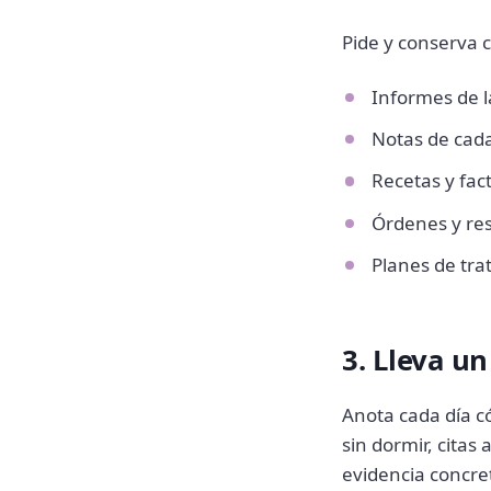
Pide y conserva c
Informes de l
Notas de cada
Recetas y fa
Órdenes y res
Planes de tra
3. Lleva u
Anota cada día có
sin dormir, citas 
evidencia concret