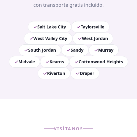
con transporte gratis incluido.
Salt Lake City
Taylorsville
West Valley City
West Jordan
South Jordan
Sandy
Murray
Midvale
Kearns
Cottonwood Heights
Riverton
Draper
VISÍTANOS